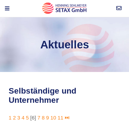
Aktuelles
Selbständige und
Unternehmer
1
2
3
4
5
[6]
7
8
9
10
11
⏭