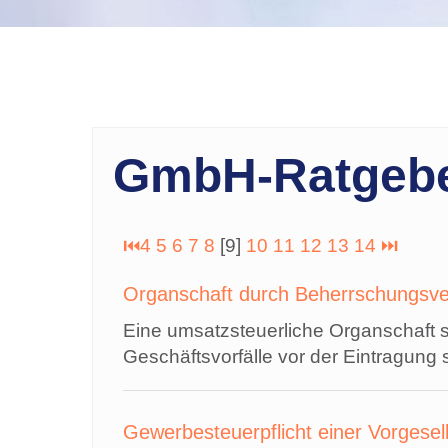
GmbH-Ratgeb
⏮
4
5
6
7
8
[9]
10
11
12
13
14
⏭
Organschaft durch Beherrschungsve
Eine umsatzsteuerliche Organschaft s
Geschäftsvorfälle vor der Eintragung 
Gewerbesteuerpflicht einer Vorgesel